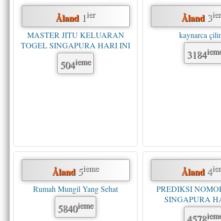
ier
ie
1
3
Åland
Åland
MASTER JITU KELUARAN
kaynarca çili
TOGEL SINGAPURA HARI INI
iem
3184
ieme
504
ieme
ie
5
4
Åland
Åland
Rumah Mungil Yang Sehat
PREDIKSI NOMO
SINGAPURA HA
ieme
5840
iem
4578