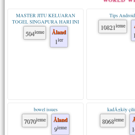
MASTER JITU KELUARAN
Tips Androi
TOGEL SINGAPURA HARI INI
ieme
10821
ieme
Åland
504
ier
1
bowel issues
kadÄ±köy çili
ieme
Åland
ieme
Å
7070
8068
ieme
9
1