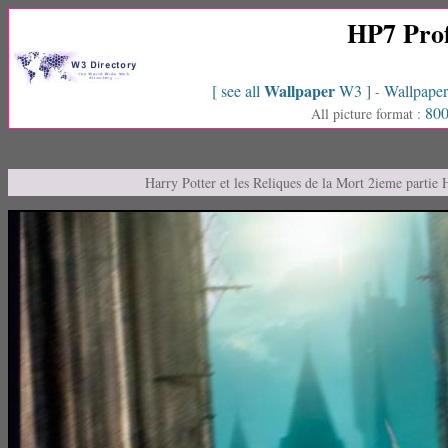
HP7 Prof
Wallpaper
[ see all
W3 ]
Wallpaper
-
800
All picture format :
Harry Potter et les Reliques de la Mort 2ieme partie