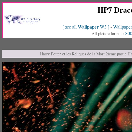
HP7 Draco
Wallpaper
[ see all
W3 ]
Wallpaper
-
800
All picture format :
Harry Potter et les Reliques de la Mort 2ieme partie 