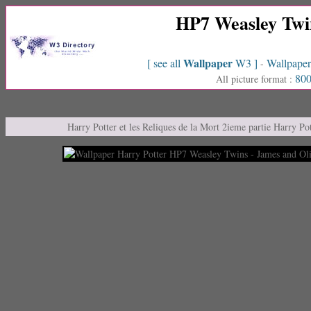
HP7 Weasley Twin
Wallpaper
[ see all
W3 ]
Wallpaper
-
800
All picture format :
Harry Potter et les Reliques de la Mort 2ieme partie Harry P