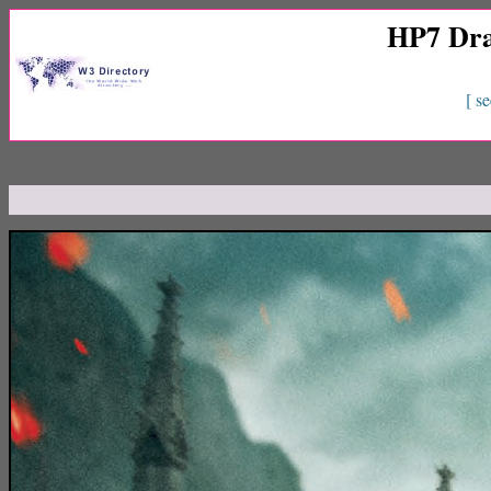
HP7 Drac
[ se