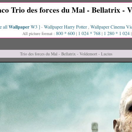
o Trio des forces du Mal - Bellatrix - 
Wallpaper
e all
W3 ]
Wallpaper Harry Potter
Wallpaper Cinema Vi
-
,
800 * 600
1 024 * 768
1 280 * 1 024
All picture format :
|
|
Trio des forces du Mal - Bellatrix - Voldemort - Lucius