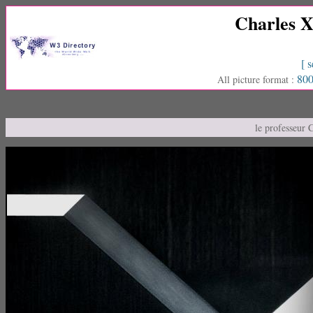
Charles X
[ s
800
All picture format :
le professeur 