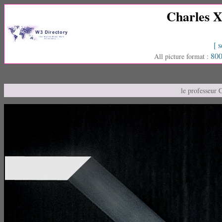
Charles X
[ s
800
All picture format :
le professeur 