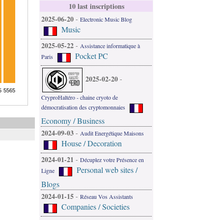
10 last inscriptions
2025-06-20
-
Electronic Music Blog
Music
2025-05-22
-
Assistance informatique à
Pocket PC
Paris
2025-02-20
-
CryproHaltéro - chaine cryoto de
démocratisation des cryptomonnaies
Economy / Business
2024-09-03
-
Audit Energétique Maisons
House / Decoration
2024-01-21
-
Décuplez votre Présence en
Personal web sites /
Ligne
Blogs
2024-01-15
-
Réseau Vos Assistants
Companies / Societies