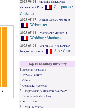
2023-09-14
-
entreprise de nettoyage
Companies /
d'immeubles à Paris
Societies
2023-05-07
-
Agence Web à Grenoble 38
Webmaster
2023-05-02
-
Photographe Mariage 06
Wedding / Marriage
2023-03-22
-
Manganiste - Site hentai en
Sex / Charm
français non censuré
Top 10 headings Directory
1
Economy / Business
2
Travels / Tourism
3
Others
4
Companies / Societies
5
Data processing / Hardware / Software
6
Personal web sites / Blogs
7
Sex / Charm
8
Health / Medicine