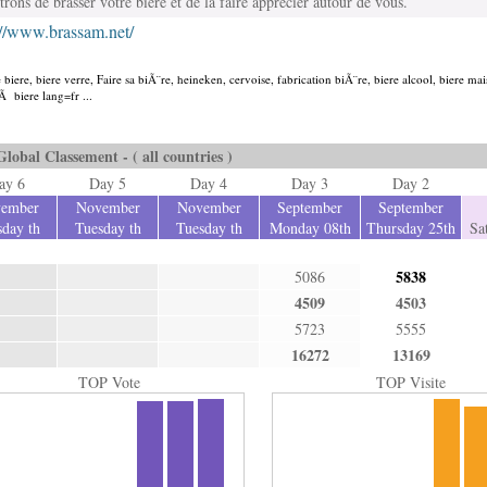
ons de brasser votre bière et de la faire apprécier autour de vous.
://www.brassam.net/
 biere, biere verre, Faire sa biÃ¨re, heineken, cervoise, fabrication biÃ¨re, biere alcool, biere mai
 Ã biere lang=fr ...
Global Classement - ( all countries )
ay 6
Day 5
Day 4
Day 3
Day 2
ember
November
November
September
September
day th
Tuesday th
Tuesday th
Monday 08th
Thursday 25th
Sa
5838
5086
4509
4503
5723
5555
16272
13169
TOP Vote
TOP Visite