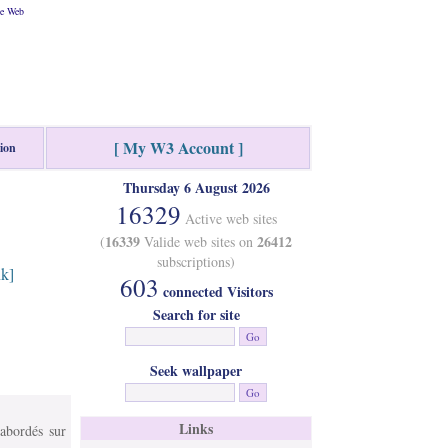
he Web
[ My W3 Account ]
tion
Thursday 6 August 2026
16329
Active web sites
16339
26412
(
Valide web sites on
subscriptions)
nk]
603
connected Visitors
Search for site
Seek wallpaper
Links
 abordés sur