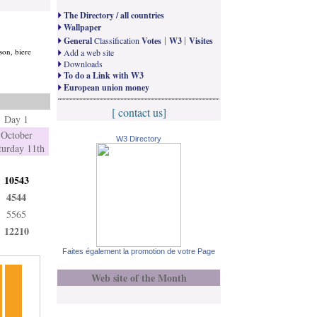
The Directory / all countries
Wallpaper
|
|
General
Classification
Votes
W3
Visites
son, biere
Add a web site
Downloads
To do a Link with W3
European union money
[ contact us]
Day 1
October
W3 Directory
turday 11th
10543
4544
5565
12210
Faites également la promotion de votre Page
Web site of the Month