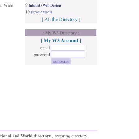
9
rld Wide
Internet / Web Design
10
News / Media
[ All the Directory ]
.: My W3 Directory :.
[ My W3 Account ]
email
password
tional and World directory
, restoring directory ,