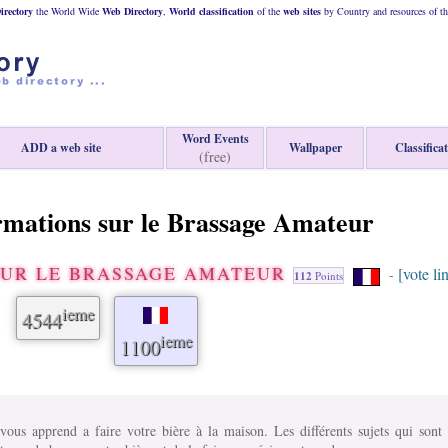
rectory
the World Wide
Web
Directory
,
World classification
of the
web
sites
by Country and resources of t
Word Events
ADD a web site
Wallpaper
Classifica
(free)
ormations sur le Brassage Amateur
SUR LE BRASSAGE AMATEUR
[vote li
-
112
Points
ieme
4544
ieme
1100
ous apprend a faire votre bière à la maison. Les différents sujets qui sont