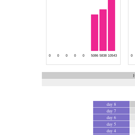
H
day 8
day 7
day 6
day 5
day 4