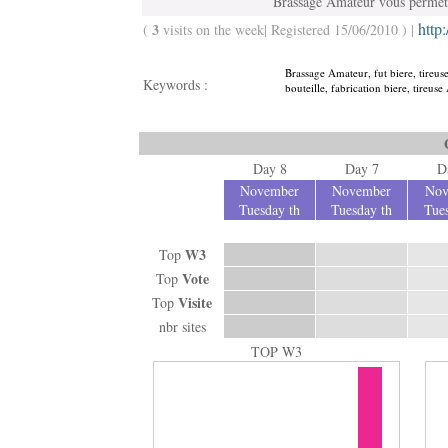
Brassage Amateur vous permettr
http
3
(
visits on the week| Registered 15/06/2010 ) |
Brassage Amateur, fut biere, tireuse
Keywords :
bouteille, fabrication biere, tireuse
Day 8
Day 7
D
November
November
Nov
Tuesday th
Tuesday th
Tues
W3
Top
Vote
Top
Visite
Top
nbr sites
TOP W3